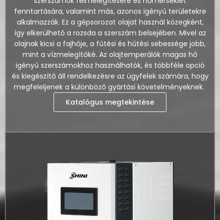
szerszámok felmelegítésére és hőmérséklet
fenntartására, valamint más, azonos igényű területekre
alkalmazzák. Ez a gépsorozat olajat használ közegként,
így elkerülhető a rozsda a szerszám belsejében. Mivel az
olajnak kicsi a fajhője, a fűtési és hűtési sebessége jobb,
mint a vízmelegítőké. Az olajtemperálók magas hő
igényű szerszámokhoz használhatók, és többféle opció
és kiegészítő áll rendelkezésre az ügyfelek számára, hogy
megfeleljenek a különböző gyártási követelményeknek.
Katalógus megtekintése