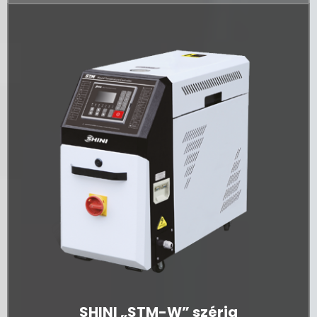
SHINI „STM-W” széria