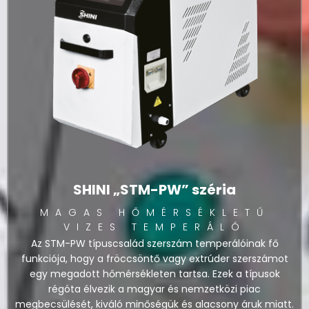
SHINI „STM-PW” széria
MAGAS HŐMÉRSÉKLETŰ
VIZES TEMPERÁLÓ
Az STM-PW típuscsalád szerszám temperálóinak fő
funkciója, hogy a fröccsöntő vagy extrúder szerszámot
egy megadott hőmérsékleten tartsa. Ezek a típusok
régóta élvezik a magyar és nemzetközi piac
megbecsülését, kiváló minőségük és alacsony áruk miatt.