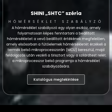
SHINI „SHTC” széria
HŐMÉRSÉKLET SZABÁLYZÓ
A hőmérséklet szabályozó egy olyan eszköz, amely
folyamatosan képes fenntartani a beállított
hőmérsékletet a vevő beállított értékének megfelelően,
amely elsősorban a fűtőelemek hőmérsékletét érzékeli a
termék belső mikroprocesszorán (MCU) keresztül, majd
feldolgozás után vezérli a tirisztort vagy a szilárdtest relét.
a mikroprocesszor belső programja a hőmérséklet
szabályozására.
Katalógus megtekintése