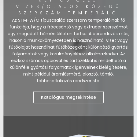
VIZES/OLAJOS KÖZEGŰ
SZERSZÁM TEMPERÁLÓ
Az STM-W/O típuscsalád szerszám temperálóinak fő
funkciója, hogy a fröccsöntő vagy extruder szerszámot
egy megadott hőmérsékleten tartsa. A berendezés más,
hasonló munkakörnyezetben is használható. Vizet vagy
fűtőolajat használhat fűtőközegként különböző gyártási
folyamatok vagy körülményekhez alkalmazkodva. Az
eszköz számos opcióval és tartozékkal is rendelhető a
különféle gyártási folyamatok igényeinek kielégítésére,
mint például áramlásmérő, elosztó, tömlő,
többcsatlakozós rendszer stb.
Katalógus megtekintése