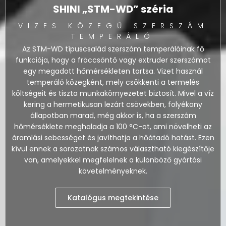
SHINI „STM-WD” széria
VIZES KÖZEGŰ SZERSZÁM
TEMPERÁLÓ
Az STM-WD típuscsalád szerszám temperálóinak fő
funkciója, hogy a fröccsöntő vagy extruder szerszámot
egy megadott hőmérsékleten tartsa. Vizet használ
temperáló közegként, mely csökkenti a termelés
költségeit és tiszta munkakörnyezetet biztosít. Mivel a víz
kering a hermetikusan lezárt csövekben, folyékony
állapotban marad, még akkor is, ha a szerszám
hőmérséklete meghaladja a 100 °C-ot, ami növelheti az
áramlási sebességet és javíthatja a hőátadó hatást. Ezen
kívül ennek a sorozatnak számos választható kiegészítője
van, amelyekkel megfelelnek a különböző gyártási
követelményeknek.
Katalógus megtekintése