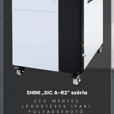
SHINI „SIC A-R2” széria
CFC MENTES
LÉGHŰTÉSES IPARI
FOLYADÉKHŰTŐ