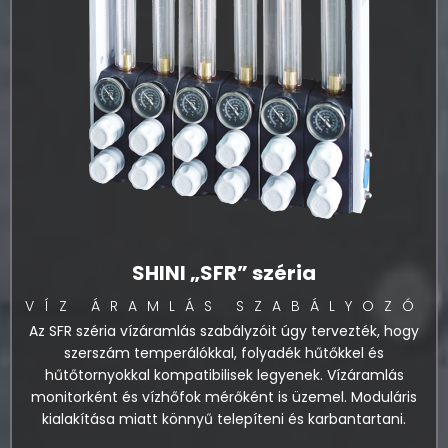
SHINI „SFR” széria
VÍZ ÁRAMLÁS SZABÁLYOZÓ
Az SFR széria vízáramlás szabályzóit úgy tervezték, hogy
szerszám temperálókkal, folyadék hűtőkkel és
hűtőtornyokkal kompatibilisek legyenek. Vízáramlás
monitorként és vízhőfok mérőként is üzemel. Moduláris
kialakítása miatt könnyű telepíteni és karbantartani.