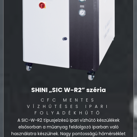
SHINI „SIC W-R2” széria
CFC MENTES
VÍZHŰTÉSES IPARI
FOLYADÉKHŰTŐ
A SIC-W-R2 típusjelzésű ipari vízhűtő készülékek
elsősorban a műanyag feldolgozó iparban való
használatra készülnek. Nagy pontosságú hőmérséklet