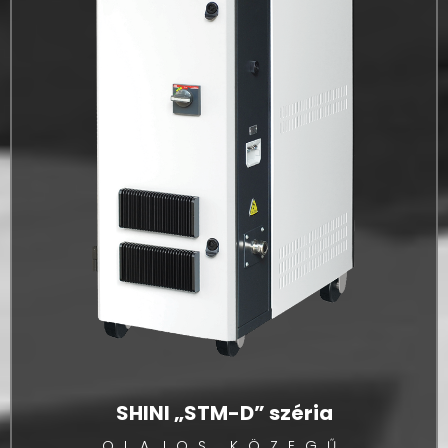
SHINI „STM-D” széria
OLAJOS KÖZEGŰ