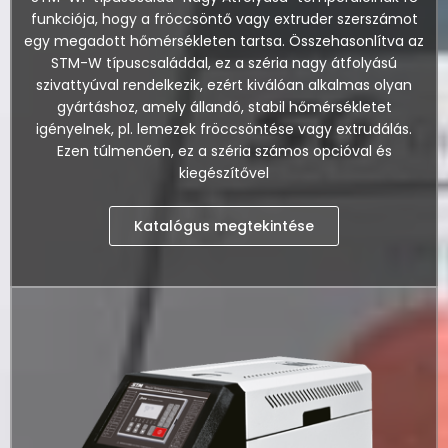
funkciója, hogy a fröccsöntő vagy extruder szerszámot
egy megadott hőmérsékleten tartsa. Összehasonlítva az
STM-W típuscsaláddal, ez a széria nagy átfolyású
szivattyúval rendelkezik, ezért kiválóan alkalmas olyan
gyártáshoz, amely állandó, stabil hőmérsékletet
igényelnek, pl. lemezek fröccsöntése vagy extrudálás.
Ezen túlmenően, ez a széria számos opcióval és
kiegészítővel
Katalógus megtekintése