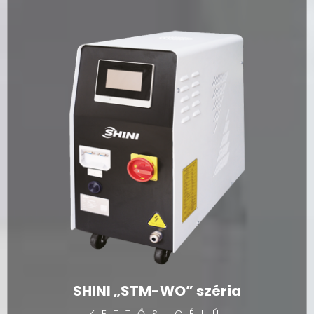
SHINI „STM-WO” széria
KETTŐS CÉLÚ