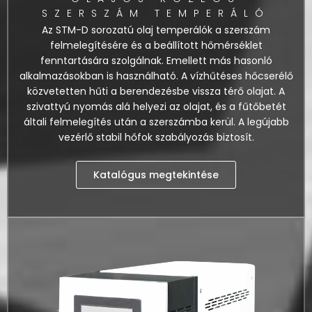
SZERSZÁM TEMPERÁLÓ
Az STM-D sorozatú olaj temperálók a szerszám
felmelegítésére és a beállított hőmérséklet
fenntartására szolgálnak. Emellett más hasonló
alkalmazásokban is használható. A vízhűtéses hőcserélő
közvetetten hűti a berendezésbe vissza térő olajat. A
szivattyú nyomás alá helyezi az olajat, és a fűtőbetét
általi felmelegítés után a szerszámba kerül. A legújabb
vezérlő stabil hőfok szabályozás biztosít.
Katalógus megtekintése