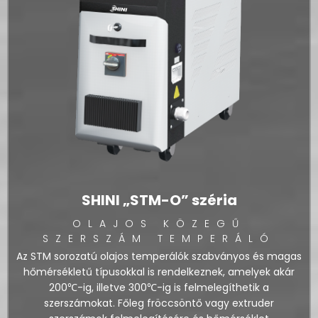
SHINI „STM-O” széria
OLAJOS KÖZEGŰ
SZERSZÁM TEMPERÁLÓ
Az STM sorozatú olajos temperálók szabványos és magas
hőmérsékletű típusokkal is rendelkeznek, amelyek akár
200℃-ig, illetve 300℃-ig is felmelegíthetik a
szerszámokat. Főleg fröccsöntő vagy extruder