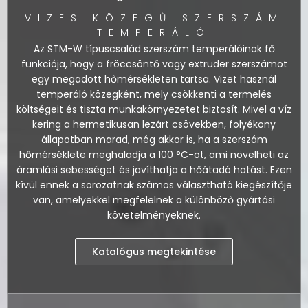
VIZES KÖZEGŰ SZERSZÁM
TEMPERÁLÓ
Az STM-W típuscsalád szerszám temperálóinak fő
funkciója, hogy a fröccsöntő vagy extruder szerszámot
egy megadott hőmérsékleten tartsa. Vizet használ
temperáló közegként, mely csökkenti a termelés
költségeit és tiszta munkakörnyezetet biztosít. Mivel a víz
kering a hermetikusan lezárt csövekben, folyékony
állapotban marad, még akkor is, ha a szerszám
hőmérséklete meghaladja a 100 °C-ot, ami növelheti az
áramlási sebességet és javíthatja a hőátadó hatást. Ezen
kívül ennek a sorozatnak számos választható kiegészítője
van, amelyekkel megfelelnek a különböző gyártási
követelményeknek.
Katalógus megtekintése