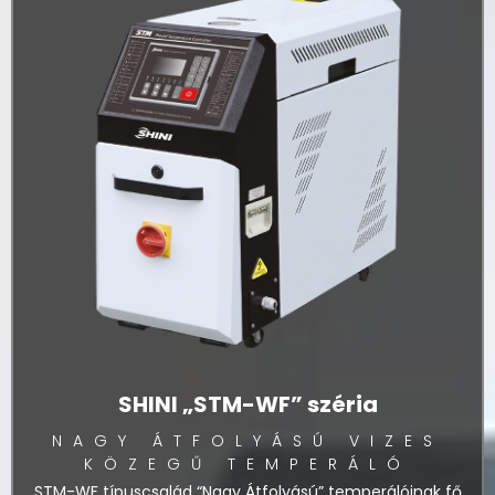
SHINI „STM-WF” széria
NAGY ÁTFOLYÁSÚ VIZES
KÖZEGŰ TEMPERÁLÓ
STM-WF típuscsalád “Nagy Átfolyású” temperálóinak fő