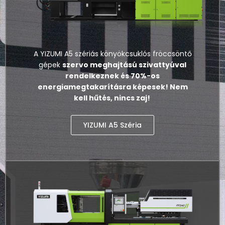
A YIZUMI A5 szériás könyökcsuklós fröccsöntő
gépek
szervo meghajtású szivattyúval
rendelkeznek és 70%-os
energiamegtakarításra képesek! Nem
kell hűtés, nincs zaj!
YIZUMI A5 Széria