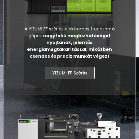
A YIZUMI FF szériás elektromos fröccsöntő
gépek
nagyfokú megbízhatóságot
nyújtanak, jelentős
energiamegtakarítással, miközben
csendes és precíz munkát végez!
YIZUMI FF Széria