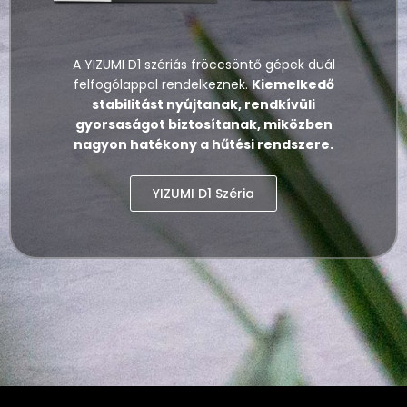
A YIZUMI D1 szériás fröccsöntő gépek duál
felfogólappal rendelkeznek.
Kiemelkedő
stabilitást nyújtanak, rendkívüli
gyorsaságot biztosítanak, miközben
nagyon hatékony a hűtési rendszere.
YIZUMI D1 Széria