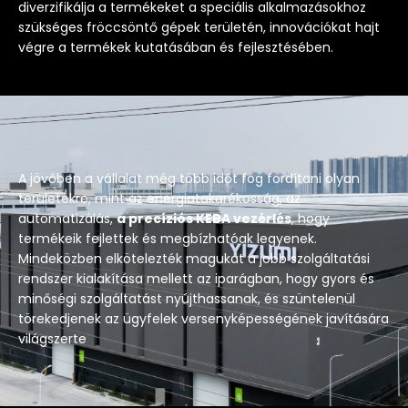
diverzifikálja a termékeket a speciális alkalmazásokhoz
szükséges fröccsöntő gépek területén, innovációkat hajt
végre a termékek kutatásában és fejlesztésében.
A jövőben a vállalat még több időt fog fordítani olyan
területekre, mint az energiatakarékosság, az
automatizálás,
a precíziós KEBA vezérlés
, hogy
termékeik fejlettek és megbízhatóak legyenek.
Mindeközben elkötelezték magukat a jobb szolgáltatási
rendszer kialakítása mellett az iparágban, hogy gyors és
minőségi szolgáltatást nyújthassanak, és szüntelenül
törekedjenek az ügyfelek versenyképességének javítására
világszerte