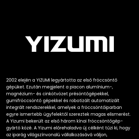
2002 elején a YIZUMI legyártotta az első fröccsöntő
gépüket. Ezután megjelent a piacon alumínium-,
magnézium- és cinkötvözet présöntőgépekkel,
gumifröccsöntő gépekkel és robotizált automatizált
integrált rendszerekkel, amelyek a fröccsöntőiparban
egyre ismertebb ügyfelektől szereztek magas elismerést.
A Yizumi bekerült az első három kínai fröccsöntőgép-
gyártó közé. A Yizumi előrehaladva új célként tűzi ki, hogy
az iparág világszínvonalú vállalkozásává váljon,