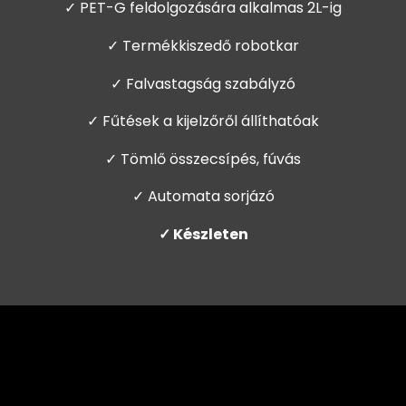
✓ PET-G feldolgozására alkalmas 2L-ig
✓ Termékkiszedő robotkar
✓ Falvastagság szabályzó
✓ Fűtések a kijelzőről állíthatóak
✓ Tömlő összecsípés, fúvás
✓ Automata sorjázó
✓ Készleten