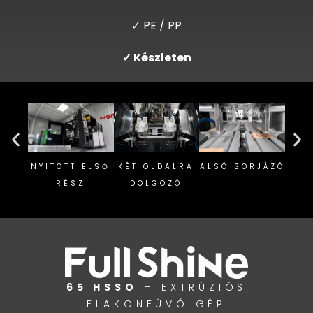
✓ PE / PP
✓ Készleten
NYITOTT ELSŐ
KÉT OLDALRA
ALSÓ SORJÁZÓ
RÉSZ
DOLGOZÓ
S
65 HSSO
– EXTRÚZIÓS
FLAKONFÚVÓ GÉP